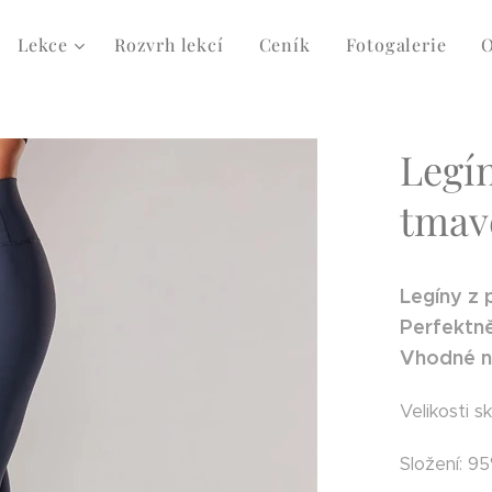
Lekce
Rozvrh lekcí
Ceník
Fotogalerie
Legín
tmav
Legíny z 
Perfektně
Vhodné na
Velikosti s
Složení: 9