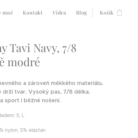
O mně
Kontakt
Videa
Blog
Košík
y Tavi Navy, 7/8
ě modré
pevného a zároveň měkkého materiálu.
 drží tvar. Vysoký pas, 7/8 délka.
 sport i běžné nošení.
kladem: S, L
5% nylon, 5% elastan