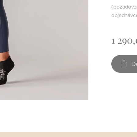
(požadovan
objednávc
1 290
D