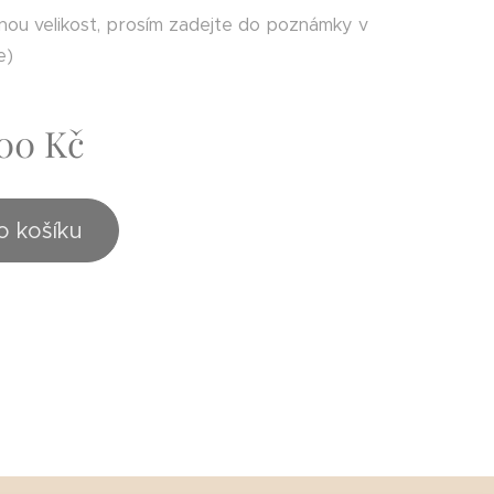
ou velikost, prosím zadejte do poznámky v
e)
,00
Kč
o košíku